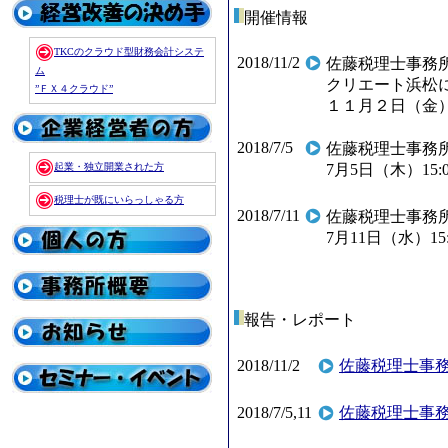
開催情報
TKCのクラウド型財務会計システ
2018/11/2
佐藤税理士事務
ム
クリエート浜松
”ＦＸ４クラウド”
１１月２日（金）1
2018/7/5
佐藤税理士事務
起業・独立開業された方
7月5日（木）15
税理士が既にいらっしゃる方
2018/7/11
佐藤税理士事務
7月11日（水）1
報告・レポート
2018/11/2
佐藤税理士事
2018/7/5,11
佐藤税理士事